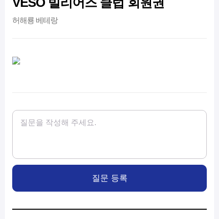
VESO 빌리어즈 클럽 회원권
허해룡 베테랑
질문 등록