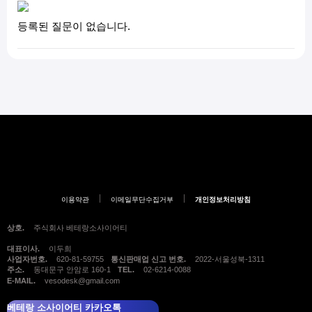
등록된 질문이 없습니다.
이용약관
이메일무단수집거부
개인정보처리방침
상호.
주식회사 베테랑소사이어티
대표이사.
이두희
사업자번호.
620-81-59755
통신판매업 신고 번호.
2022-서울성북-1311
주소.
동대문구 안암로 160-1
TEL.
02-6214-0088
E-MAIL.
vesodesk@gmail.com
베테랑 소사이어티 카카오톡